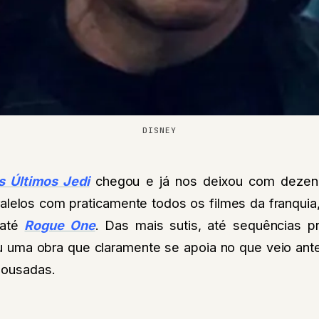
DISNEY
s Últimos Jedi
chegou e já nos deixou com dezena
ralelos com praticamente todos os filmes da franqui
 até
Rogue One
. Das mais sutis, até sequências pr
u uma obra que claramente se apoia no que veio ant
 ousadas.