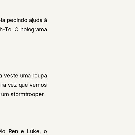
ia pedindo ajuda à
ch-To. O holograma
la veste uma roupa
meira vez que vemos
m um stormtrooper.
ylo Ren e Luke, o