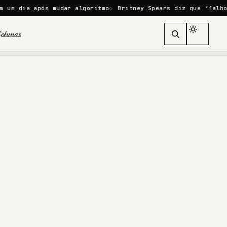
pós mudar algoritmo
Britney Spears diz que ‘falhou como mãe
olunas