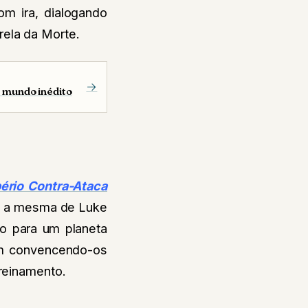
om ira, dialogando
rela da Morte.
→
 mundo inédito
ério Contra-Ataca
e a mesma de Luke
ão para um planeta
bam convencendo-os
treinamento.