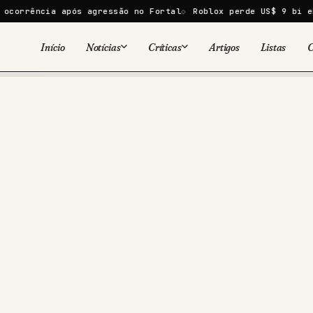
a após agressão no Fortal
Roblox perde US$ 9 bi em um dia a
Início
Notícias
Críticas
Artigos
Listas
C
Viral
Cinema
Cinema
Games
Séries
TV
Games
Quadrinhos
Quadrinhos
Livros
Famosos
Livros
Tecnologia