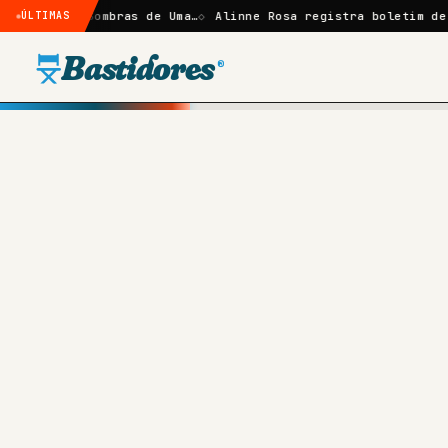
: Sombras de Uma…
ÚLTIMAS
Alinne Rosa registra boletim de ocorrênci
Bastidores
®