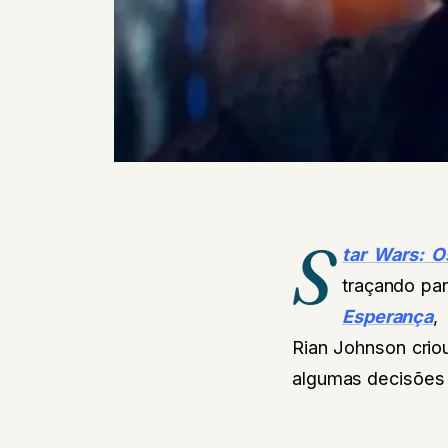
S
tar Wars: O
traçando pa
Esperança
,
Rian Johnson crio
algumas decisões